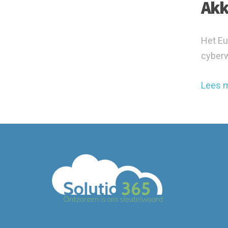
Akk
Het Eu
cyberw
Lees 