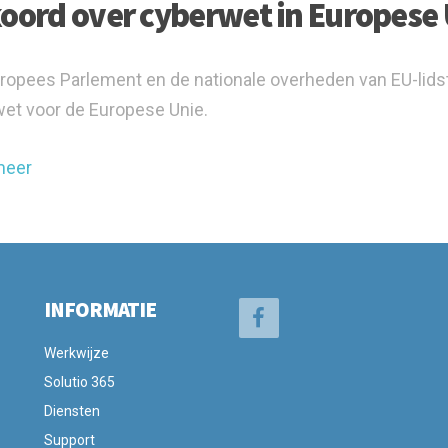
oord over cyberwet in Europese 
ropees Parlement en de nationale overheden van EU-lids
et voor de Europese Unie.
meer
INFORMATIE
Werkwijze
Solutio 365
Diensten
Support