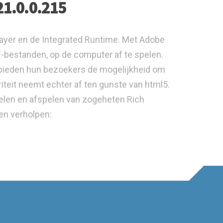
21.0.0.215
layer en de Integrated Runtime. Met Adobe
f-bestanden, op de computer af te spelen.
 bieden hun bezoekers de mogelijkheid om
riteit neemt echter af ten gunste van html5.
elen en afspelen van zogeheten Rich
men verholpen: