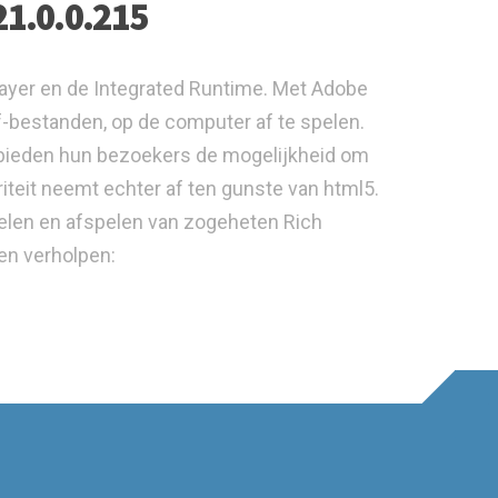
21.0.0.215
layer en de Integrated Runtime. Met Adobe
f-bestanden, op de computer af te spelen.
 bieden hun bezoekers de mogelijkheid om
riteit neemt echter af ten gunste van html5.
elen en afspelen van zogeheten Rich
men verholpen: