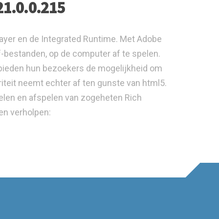
21.0.0.215
layer en de Integrated Runtime. Met Adobe
f-bestanden, op de computer af te spelen.
 bieden hun bezoekers de mogelijkheid om
riteit neemt echter af ten gunste van html5.
elen en afspelen van zogeheten Rich
men verholpen: