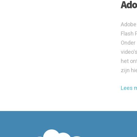
Ado
Adobe 
Flash 
Onder 
video'
het on
zijn hi
Lees 