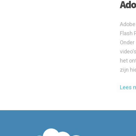
Ado
Adobe 
Flash 
Onder 
video'
het on
zijn hi
Lees 