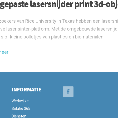
gepaste lasersnijder print 3d-ob
oekers van Rice University in Texas hebben een lasers
ive laser sinter-platform. Met de omgebouwde lasersnij
s of kleine bolletjes van plastics en biomaterialen.
meer
INFORMATIE
Werkwijze
Solutio 365
Diensten