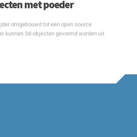
jecten met poeder
nijder omgebouwd tot een open source
der kunnen 3d-objecten gevormd worden uit