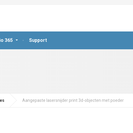
io 365
Support
jes
Aangepaste lasersnijder print 3d-objecten met poeder