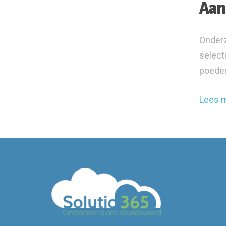
Aan
Onderz
select
poeder
Lees 