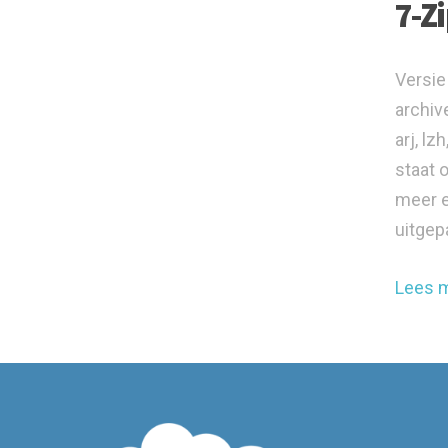
7-Z
Versie
archiv
arj, lz
staat 
meer e
uitgepa
Lees 