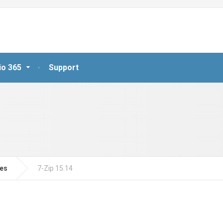
io 365
Support
jes
7-Zip 15.14