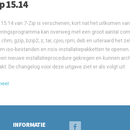
ip 15.14
 15.14 van 7-Zip is verschenen, kort nat het uitkomen van
eringsprogramma kan overweg met een groot aantal compr
h, chm, gzip, bzip2, z, tar, cpio, rpm, deb en uiteraard het
om iso-bestanden en nsis-installatiepakketten te openen
en nieuwe installatieprocedure gekregen en kunnen ar
kt. De changelog voor deze uitgave ziet er als volgt uit:
meer
INFORMATIE