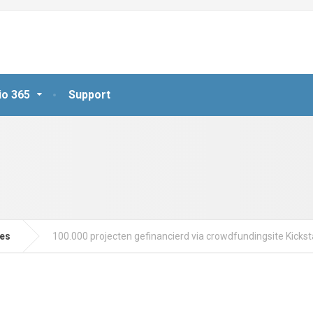
io 365
Support
jes
100.000 projecten gefinancierd via crowdfundingsite Kickst