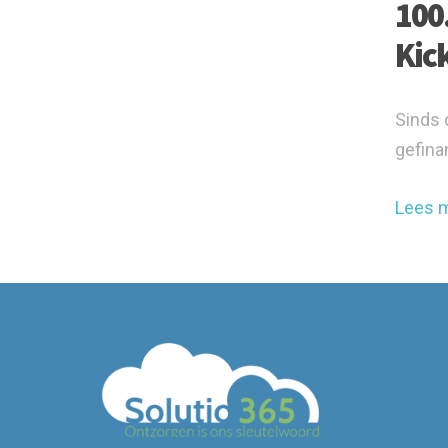
100
Kic
Sinds 
gefina
Lees 