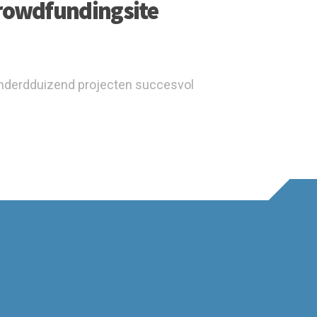
crowdfundingsite
honderdduizend projecten succesvol