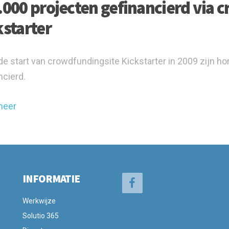
.000 projecten gefinancierd via 
kstarter
de start van crowdfundingsite Kickstarter in 2009 zijn 
ncierd.
meer
INFORMATIE
Werkwijze
Solutio 365